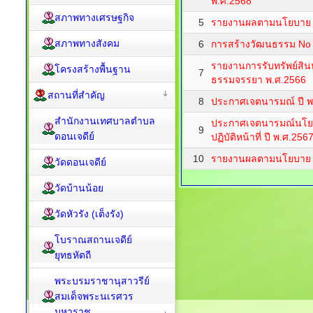
พ.ศ.2568
สภาพทางเศรษฐกิจ
5
รายงานผลตามนโยบาย No
สภาพทางสังคม
6
การสร้างวัฒนธรรม No G
รายงานการรับทรัพย์สิน
โครงสร้างพื้นฐาน
7
ธรรมจรรยา พ.ศ.2566
สถานที่สำคัญ
8
ประกาศเจตนารมณ์ ปี พ
สำนักงานเทศบาลตำบล
ประกาศเจตนารมณ์นโยบา
9
ดอนเจดีย์
ปฏิบัติหน้าที่ ปี พ.ศ.256
10
รายงานผลตามนโยบาย No
วัดดอนเจดีย์
วัดบ้านน้อย
วัดหัวรัง (เต็งรัง)
โบราณสถานเจดีย์
ยุทธหัตถี
พระบรมราชานุสาวรีย์
สมเด็จพระนเรศวร
มหาราช