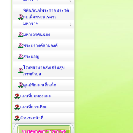
พิพิธภัณฑ์พระราชประวัติ
สมเด็จพระนเรศวร
มหาราช
มหาเถรคันฉ่อง
พระปรางค์สามองค์
สระมอญ
โรงพยาบาลส่งเสริมสุข
ภาพตำบล
ศูนย์พัฒนาเด็กเล็ก
แผนที่มุมมองถนน
แผนที่ดาวเทียม
อำนาจหน้าที่