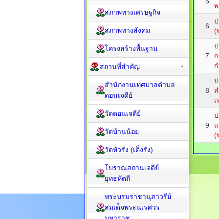
5
พ
สภาพทางเศรษฐกิจ
ป
6
สภาพทางสังคม
(
ป
โครงสร้างพื้นฐาน
7
ก
ก
สถานที่สำคัญ
ป
สำนักงานเทศบาลตำบล
8
ส
ดอนเจดีย์
เ
วัดดอนเจดีย์
ป
9
แ
วัดบ้านน้อย
(
วัดหัวรัง (เต็งรัง)
โบราณสถานเจดีย์
ยุทธหัตถี
พระบรมราชานุสาวรีย์
สมเด็จพระนเรศวร
มหาราช