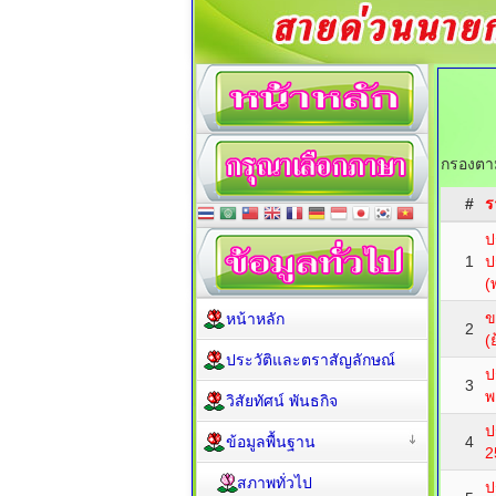
กรองตาม
#
ร
ป
1
ป
(
ข
หน้าหลัก
2
(
ประวัติและตราสัญลักษณ์
ป
3
พ
วิสัยทัศน์ พันธกิจ
ป
ข้อมูลพื้นฐาน
4
2
สภาพทั่วไป
ป