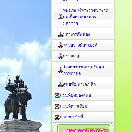
พิพิธภัณฑ์พระราชประวัติ
สมเด็จพระนเรศวร
มหาราช
มหาเถรคันฉ่อง
พระปรางค์สามองค์
สระมอญ
โรงพยาบาลส่งเสริมสุข
ภาพตำบล
ศูนย์พัฒนาเด็กเล็ก
แผนที่มุมมองถนน
แผนที่ดาวเทียม
อำนาจหน้าที่