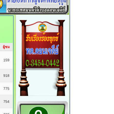
ผู้ชม
159
918
775
754