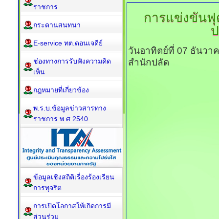
ราชการ
การแข่งขันฟ
กระดานสนทนา
ป
E-service ทต.ดอนเจดีย์
วันอาทิตย์ที่ 07 ธันว
ช่องทางการรับฟังความคิด
สำนักปลัด
เห็น
กฎหมายที่เกี่ยวข้อง
พ.ร.บ.ข้อมูลข่าวสารทาง
ราชการ พ.ศ.2540
ข้อมูลเชิงสถิติเรื่องร้องเรียน
การทุจริต
การเปิดโอกาสให้เกิดการมี
ส่วนร่วม