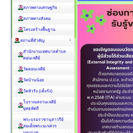
สภาพทางเศรษฐกิจ
สภาพทางสังคม
โครงสร้างพื้นฐาน
สถานที่สำคัญ
สำนักงานเทศบาลตำบล
ดอนเจดีย์
วัดดอนเจดีย์
วัดบ้านน้อย
วัดหัวรัง (เต็งรัง)
โบราณสถานเจดีย์
ยุทธหัตถี
พระบรมราชานุสาวรีย์
สมเด็จพระนเรศวร
มหาราช