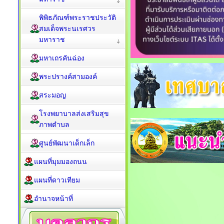
พิพิธภัณฑ์พระราชประวัติ
สมเด็จพระนเรศวร
มหาราช
มหาเถรคันฉ่อง
พระปรางค์สามองค์
สระมอญ
โรงพยาบาลส่งเสริมสุข
ภาพตำบล
ศูนย์พัฒนาเด็กเล็ก
แผนที่มุมมองถนน
แผนที่ดาวเทียม
อำนาจหน้าที่