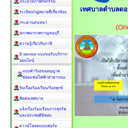
ประมวลภาพกิจกรรม
เทศบาลตำบลดอนเจ
ระเบียบ/กฏหมายที่เกี่ยวข้อง
กระดานสนทนา
(On
สภาพอากาศกาญจนบุรี
ความรู้เกี่ยวกับภาษี
E-service แบบขอรับบริการ
ออนไลน์
แบบคำร้องขออนุญาต
ซ่อมแซมไฟฟ้าสาธารณะ
รับเรื่องร้องเรียน/ร้องทุกข์
ติดต่อเทศบาล
แจ้งเรื่องร้องเรียนการทุจริต
และประพฤติมิชอบ
ดาวน์โหลดแบบฟอร์ม