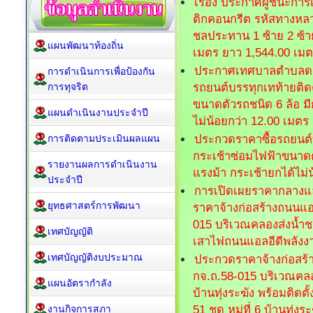
เรื่อง ประกาศผู้ชนะก
ติกคอนกรีต รหัสทางหลว
ชลประทาน 1 ซ้าย 2 ซ้าย (
แผนพัฒนาท้องถิ่น
เมตร ยาว 1,544.00 เมตร 
ประกาศเทศบาลตำบลดอนเ
การดำเนินการเพื่อป้องกัน
การทุจริต
รถยนต์บรรทุกเทท้ายติด
ขนาดตัวรถชนิด 6 ล้อ มี
แผนดำเนินงานประจำปี
ไม่น้อยกว่า 12.00 เมตร
การติดตามประเมินผลแผน
ประกวดราคาซื้อรถยนต์บ
กระเช้าซ่อมไฟฟ้าขนาดตั
รายงานผลการดำเนินงาน
แรงม้า กระเช้ายกได้ไม่
ประจำปี
การเปิดเผยราคากลางแ
ยุทธศาสตร์การพัฒนา
ราคาจ้างก่อสร้างถนนแอ
015 บริเวณคลองส่งน้ำชลป
เทศบัญญัติ
เสาไฟถนนแอลอีดีพลังงานแ
เทศบัญญัติงบประมาณ
ประกวดราคาจ้างก่อสร้
กจ.ถ.58-015 บริเวณคลองส
แผนอัตรากำลัง
บ้านทุ่งระฆัง พร้อมติด
งานกิจการสภา
51 ชุด หมู่ที่ 6 บ้านทุ่งระ