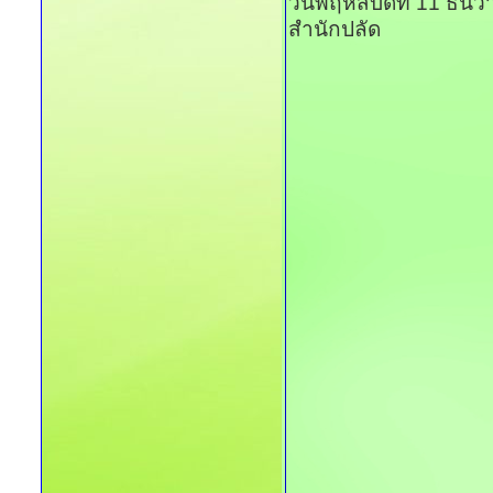
วันพฤหัสบดีที่ 11 ธั
สำนักปลัด